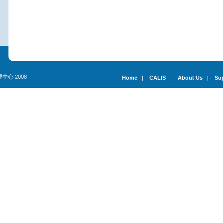
理中心 2008
Home
|
CALIS
|
About Us
|
Su