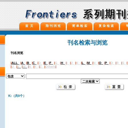
首 页
期 刊 浏 览
简 单 检 索
复 杂 检 索
刊名检索与浏览
刊名浏览
|
ALL
|
A
|
B
|
C
|
D
|
E
|
F
|
G
|
H
|
I
|
J
|
K
|
L
|
M
|
N
|
O
|
P
|
Q
|
R
|
S
|
|
U
|
V
|
W
|
X
|
Y
|
Z
|
Others
|
K:（共0个）