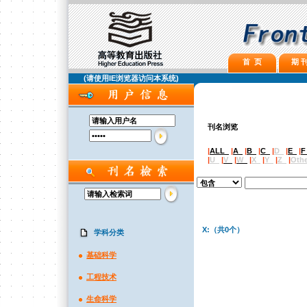
首 页
期 刊
(请使用IE浏览器访问本系统)
刊名浏览
|
ALL
|
A
|
B
|
C
|
D
|
E
|
|
U
|
V
|
W
|
X
|
Y
|
Z
|
Othe
X:（共0个）
学科分类
基础科学
工程技术
生命科学