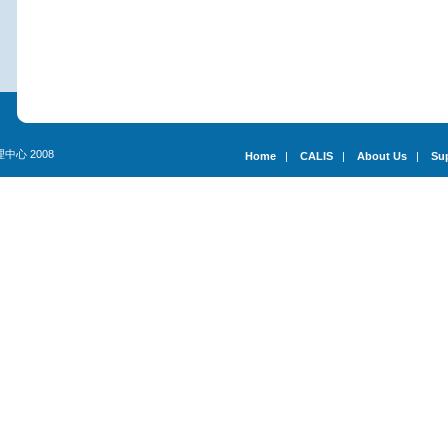
理中心 2008
Home
|
CALIS
|
About Us
|
Su