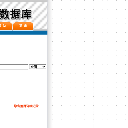
帮 助
退 出
导出篇目详细记录