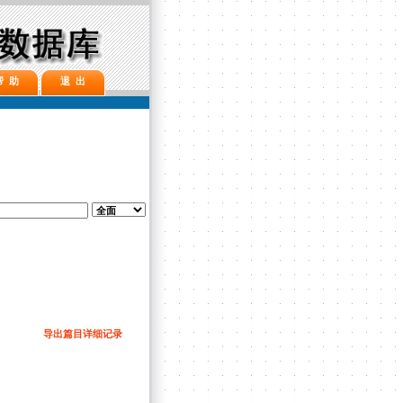
帮 助
退 出
导出篇目详细记录