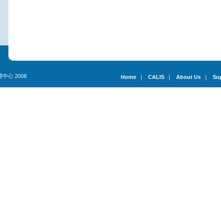
理中心 2008
Home
|
CALIS
|
About Us
|
Su