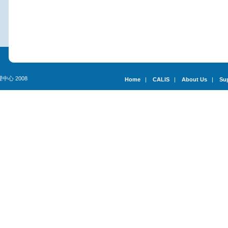
理中心 2008
Home
|
CALIS
|
About Us
|
Su