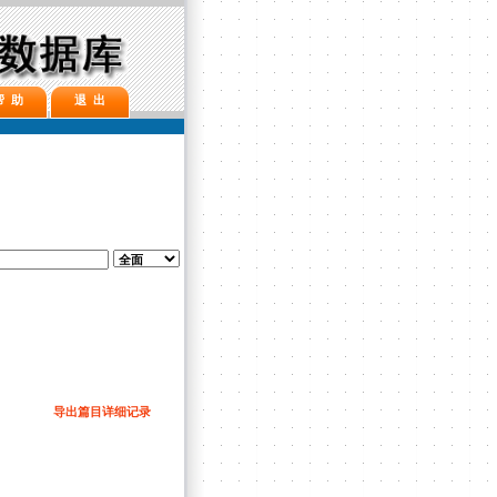
帮 助
退 出
导出篇目详细记录