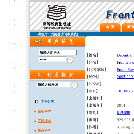
首 页
期 刊
(请使用IE浏览器访问本系统)
【篇名】
Decentrali
【刊名】
Frontiers
【刊名缩写】
Front. Env
【ISSN】
2095-220
【EISSN】
【DOI】
10.1007/s
【出版社】
学科分类
【出版年】
2014
基础科学
【卷期】
8 卷6期
【页码】
929-936 
工程技术
【作者】
Xuesong 
生命科学