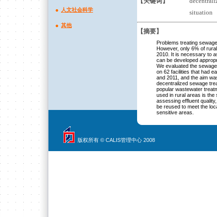
【关键词】
decentrali
人文社会科学
situation
其他
【摘要】
Problems treating sewage i
However, only 6% of rura
2010. It is necessary to 
can be developed appropria
We evaluated the sewage t
on 62 facilities that had
and 2011, and the aim was
decentralized sewage trea
popular wastewater treat
used in rural areas is the
assessing effluent quality
be reused to meet the loca
sensitive areas.
版权所有 © CALIS管理中心 2008