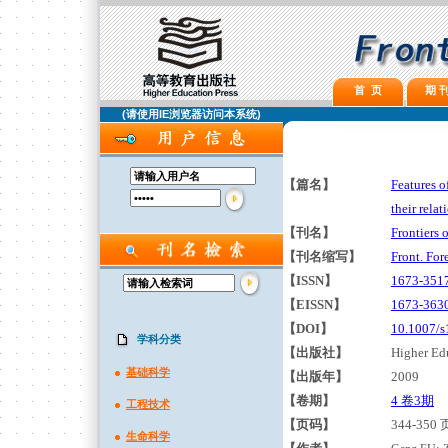
首 页
期 刊
(请使用IE浏览器访问本系统)
【篇名】
Features o
their rela
【刊名】
Frontiers 
【刊名缩写】
Front. For
【ISSN】
1673-351
【EISSN】
1673-363
【DOI】
10.1007/s
学科分类
【出版社】
Higher Edu
基础科学
【出版年】
2009
【卷期】
4 卷3期
工程技术
【页码】
344-350 
生命科学