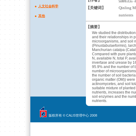
【作者】
;
Gang FU
人文社会科学
【关键词】
Qinling Mo
nutrients
其他
【摘要】
We studied the distribution
and their relationships in 
microorganisms, and soil n
(Pinustabulaeformis), larch
Manchurian catalpa (Catalp
Compared with pure plantat
N, available N, total P, ava
invertase and urease by 1
95.9% and the number of b
number of microorganisms, 
the number of soil bacteria
organic matter (OM)) were s
actinomycetes, and soil tot
suitable mixture of plante
nutrients, increases the n
soil enzymes and the numbe
nutrients.
版权所有 © CALIS管理中心 2008