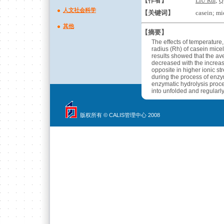
【作者】
;
LIU Rui
Q
人文社会科学
【关键词】
casein; mi
其他
【摘要】
The effects of temperature
radius (Rh) of casein mice
results showed that the av
decreased with the increase
opposite in higher ionic st
during the process of enzym
enzymatic hydrolysis proc
into unfolded and regularly
版权所有 © CALIS管理中心 2008