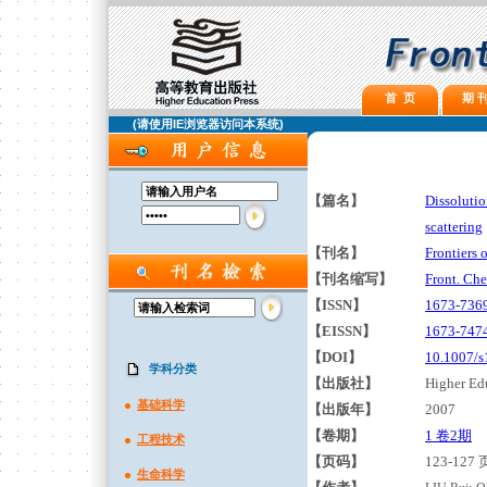
首 页
期 刊
(请使用IE浏览器访问本系统)
【篇名】
Dissolutio
scattering
【刊名】
Frontiers 
【刊名缩写】
Front. Ch
【ISSN】
1673-736
【EISSN】
1673-747
【DOI】
10.1007/s
学科分类
【出版社】
Higher Edu
基础科学
【出版年】
2007
【卷期】
1 卷2期
工程技术
【页码】
123-127 
生命科学